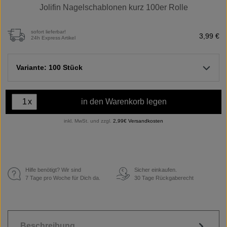
Jolifin Nagelschablonen kurz 100er Rolle
sofort lieferbar!
3,99 €
24h Express Artikel
Variante: 100 Stück
x
in den Warenkorb legen
inkl. MwSt. und zzgl.
2,99€ Versandkosten
Hilfe benötigt? Wir sind
Sicher einkaufen.
€
7 Tage pro Woche für Dich da.
30 Tage Rückgaberecht
Beschreibung