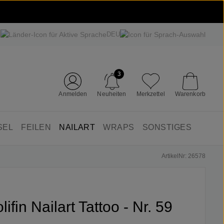
DEU
3
Anmelden
Neuheiten
Merkzettel
Warenkorb
SEL
FEILEN
NAILART
WRAPS
SONSTIGES
ArtikelNr: 26578
lifin Nailart Tattoo - Nr. 59