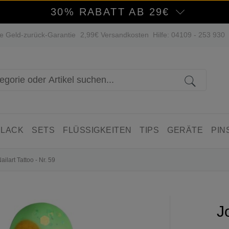
30% RABATT AB 29€
e Geld-zurück-Garantie
2,99€ Versandkosten
Hilfe: 04109 - 253 930
 LACK
SETS
FLÜSSIGKEITEN
TIPS
GERÄTE
PIN
Nailart Tattoo - Nr. 59
Jo