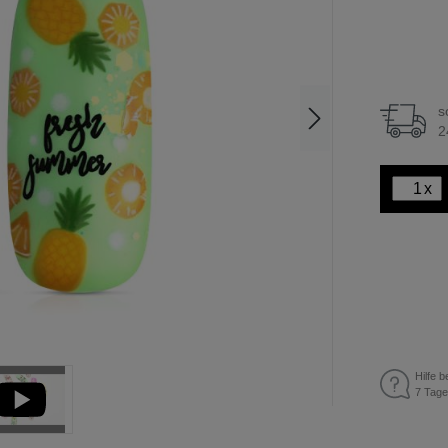
s
2
x
Hilfe b
7 Tage