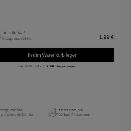
ofort lieferbar!
1,99 €
4h Express Artikel
in den Warenkorb legen
inkl. MwSt. und zzgl.
2,99€ Versandkosten
enötigt? Wir sind
Sicher einkaufen.
€
 pro Woche für Dich da.
30 Tage Rückgaberecht