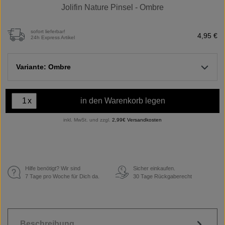
Jolifin Nature Pinsel - Ombre
sofort lieferbar!
4,95 €
24h Express Artikel
Variante: Ombre
x
in den Warenkorb legen
inkl. MwSt. und zzgl.
2,99€ Versandkosten
Hilfe benötigt? Wir sind
Sicher einkaufen.
€
7 Tage pro Woche für Dich da.
30 Tage Rückgaberecht
Beschreibung