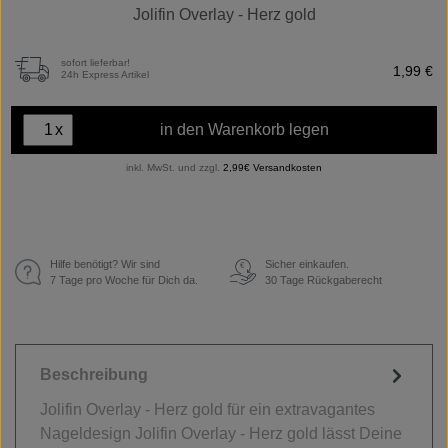
Jolifin Overlay - Herz gold
sofort lieferbar!
1,99 €
24h Express Artikel
x
in den Warenkorb legen
inkl. MwSt. und zzgl.
2,99€ Versandkosten
Hilfe benötigt? Wir sind
Sicher einkaufen.
€
7 Tage pro Woche für Dich da.
30 Tage Rückgaberecht
Beschreibung
Jolifin Overlay - Herz gold für ein extravagantes
Nageldesign Jolifin Overlay - Herz gold lässt Deine