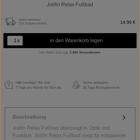
Jolifin Relax Fußbad
sofort lieferbar!
14,99 €
24h Express Artikel
x
in den Warenkorb legen
inkl. MwSt. und zzgl.
2,99€ Versandkosten
Hilfe benötigt? Wir sind
Sicher einkaufen.
€
7 Tage pro Woche für Dich da.
30 Tage Rückgaberecht
Beschreibung
Jolifin Relax Fußbad überzeugt in Optik und
Funktion Jolifin Relax Fußbad sorgt für entspannte