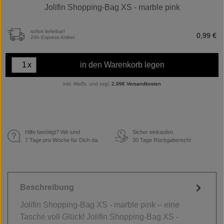
Jolifin Shopping-Bag XS - marble pink
sofort lieferbar!
0,99 €
24h Express Artikel
x
in den Warenkorb legen
inkl. MwSt. und zzgl.
2,99€ Versandkosten
Hilfe benötigt? Wir sind
Sicher einkaufen.
€
7 Tage pro Woche für Dich da.
30 Tage Rückgaberecht
Beschreibung
Jolifin Shopping-Bag XS - marble pink – eine
Tasche voll Glück! Jolifin Shopping-Bag XS -