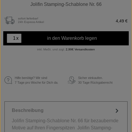
Jolifin Stamping-Schablone Nr. 66
sofort lieferbar!
4,49 €
24h Express Artikel
x
in den Warenkorb legen
inkl. MwSt. und zzgl.
2,99€ Versandkosten
Hilfe benötigt? Wir sind
Sicher einkaufen.
€
7 Tage pro Woche für Dich da.
30 Tage Rückgaberecht
Beschreibung
Jolifin Stamping-Schablone Nr. 66 für bezaubernde
Motive auf Ihren Fingerspitzen Jolifin Stamping-