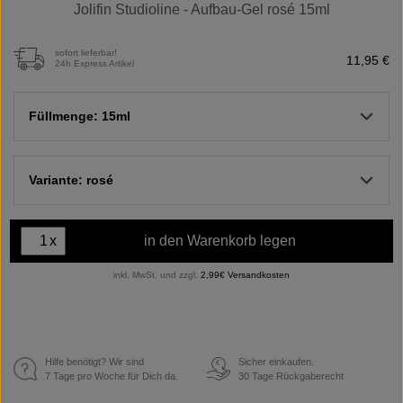
Jolifin Studioline - Aufbau-Gel rosé 15ml
sofort lieferbar!
11,95 €
24h Express Artikel
Füllmenge: 15ml
Variante: rosé
x
in den Warenkorb legen
inkl. MwSt. und zzgl.
2,99€ Versandkosten
Hilfe benötigt? Wir sind
Sicher einkaufen.
€
7 Tage pro Woche für Dich da.
30 Tage Rückgaberecht