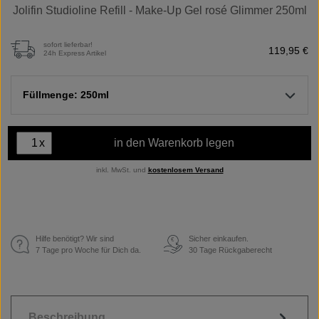
Jolifin Studioline Refill - Make-Up Gel rosé Glimmer 250ml
sofort lieferbar!
119,95 €
24h Express Artikel
Füllmenge: 250ml
x
in den Warenkorb legen
inkl. MwSt. und
kostenlosem Versand
Hilfe benötigt? Wir sind
Sicher einkaufen.
€
7 Tage pro Woche für Dich da.
30 Tage Rückgaberecht
Beschreibung