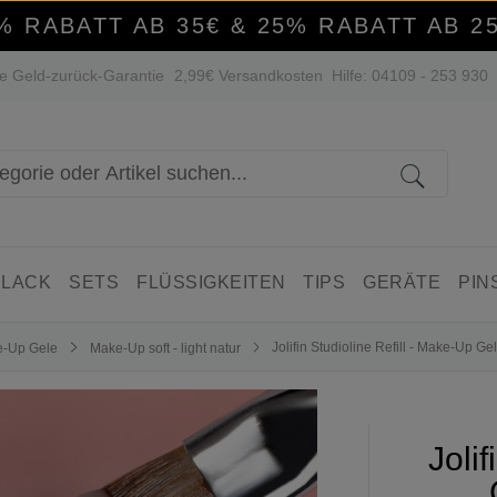
% RABATT AB 35€ & 25% RABATT AB 2
e Geld-zurück-Garantie
2,99€ Versandkosten
Hilfe: 04109 - 253 930
 LACK
SETS
FLÜSSIGKEITEN
TIPS
GERÄTE
PIN
Jolifin Studioline Refill - Make-Up Gel
-Up Gele
Make-Up soft - light natur
Joli