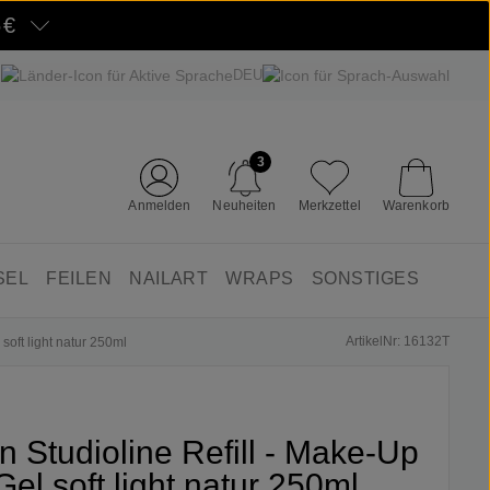
5€
DEU
3
Anmelden
Neuheiten
Merkzettel
Warenkorb
SEL
FEILEN
NAILART
WRAPS
SONSTIGES
ArtikelNr: 16132T
 soft light natur 250ml
fin Studioline Refill - Make-Up
Gel soft light natur 250ml