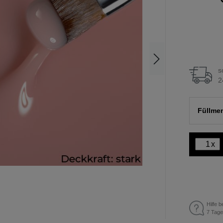
s
2
Füllme
x
Hilfe b
7 Tage