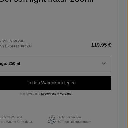
ofort lieferbar!
119,95 €
4h Express Artikel
nge: 250ml
in den Warenkorb legen
inkl. MwSt. und
kostenlosem Versand
enötigt? Wir sind
Sicher einkaufen.
€
 pro Woche für Dich da.
30 Tage Rückgaberecht