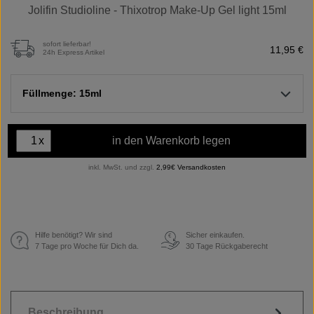
Jolifin Studioline - Thixotrop Make-Up Gel light 15ml
sofort lieferbar!
11,95 €
24h Express Artikel
Füllmenge: 15ml
x
in den Warenkorb legen
inkl. MwSt. und zzgl.
2,99€ Versandkosten
Hilfe benötigt? Wir sind
Sicher einkaufen.
€
7 Tage pro Woche für Dich da.
30 Tage Rückgaberecht
Beschreibung