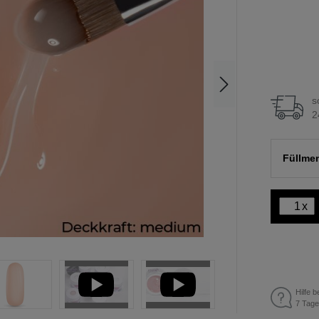
s
2
Füllme
x
Hilfe b
7 Tage