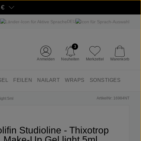
5€
DEU
3
Anmelden
Neuheiten
Merkzettel
Warenkorb
SEL
FEILEN
NAILART
WRAPS
SONSTIGES
ArtikelNr: 16984NT
light 5ml
lifin Studioline - Thixotrop
Make-Up Gel light 5ml