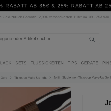
% RABATT AB 35€ & 25% RABATT AB 2
e Geld-zurück-Garantie
2,99€ Versandkosten
Hilfe: 04109 - 253 930
 LACK
SETS
FLÜSSIGKEITEN
TIPS
GERÄTE
PIN
Jolifin Studioline - Thixotrop Make-Up Gel 
e Gele
Thixotrop Make-Up light
Jo