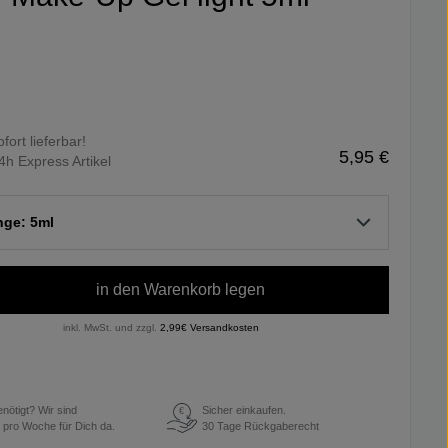
ofort lieferbar!
5,95 €
4h Express Artikel
nge: 5ml
in den Warenkorb legen
inkl. MwSt. und zzgl.
2,99€ Versandkosten
enötigt? Wir sind
Sicher einkaufen.
€
 pro Woche für Dich da.
30 Tage Rückgaberecht