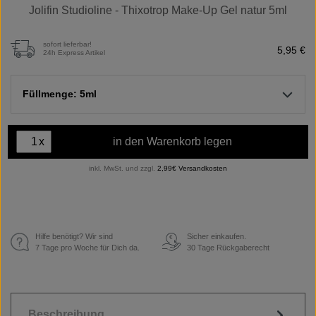
Jolifin Studioline - Thixotrop Make-Up Gel natur 5ml
sofort lieferbar!
5,95 €
24h Express Artikel
Füllmenge: 5ml
x
in den Warenkorb legen
inkl. MwSt. und zzgl.
2,99€ Versandkosten
Hilfe benötigt? Wir sind
Sicher einkaufen.
€
7 Tage pro Woche für Dich da.
30 Tage Rückgaberecht
Beschreibung