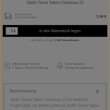
Jolifin Trend Tattoo Christmas 15
sofort lieferbar!
1,99 €
24h Express Artikel
x
in den Warenkorb legen
inkl. MwSt. und zzgl.
2,99€ Versandkosten
Hilfe benötigt? Wir sind
Sicher einkaufen.
€
7 Tage pro Woche für Dich da.
30 Tage Rückgaberecht
Beschreibung
Jolifin Trend Tattoo Christmas 15 für festliche
Fingernägel zur Weihnachtszeit Jolifin Trend Tattoo