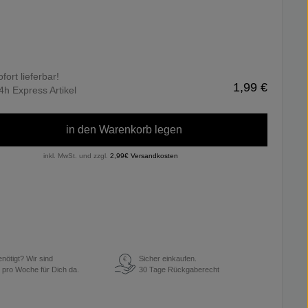
ofort lieferbar!
1,99 €
4h Express Artikel
in den Warenkorb legen
inkl. MwSt. und zzgl.
2,99€ Versandkosten
enötigt? Wir sind
Sicher einkaufen.
€
 pro Woche für Dich da.
30 Tage Rückgaberecht