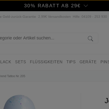
30% RABATT AB 29€
e Geld-zurück-Garantie
2,99€ Versandkosten
Hilfe: 04109 - 253 930
 LACK
SETS
FLÜSSIGKEITEN
TIPS
GERÄTE
PIN
Trend Tattoo Nr. 205
J