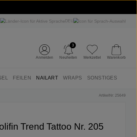
DEU
3
Anmelden
Neuheiten
Merkzettel
Warenkorb
SEL
FEILEN
NAILART
WRAPS
SONSTIGES
ArtikelNr: 25649
olifin Trend Tattoo Nr. 205