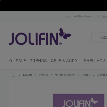
m Hauptinhalt springen
Zur Suche springen
Zur Hauptnavigation springen
Kauf auf Rechnung
30 Tag
SALE
TRENDS
GELE & ACRYL
SHELLAC &
Jolifin 
Nailart
Tattoos
Normale Motive
Farbig
Bildergalerie überspringen