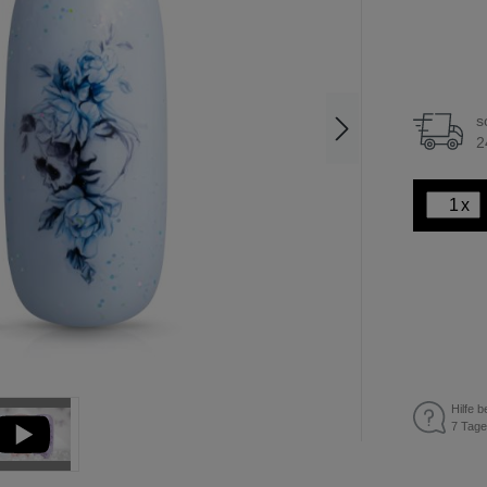
s
2
x
Hilfe b
7 Tage