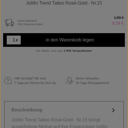
Jolifin Trend Tattoo Rosé-Gold - Nr.15
1,99 €
sofort lieferbar!
0,29 €
24h Express Artikel
x
in den Warenkorb legen
inkl. MwSt. und zzgl.
2,99€ Versandkosten
Hilfe benötigt? Wir sind
Sicher einkaufen.
€
7 Tage pro Woche für Dich da.
30 Tage Rückgaberecht
Beschreibung
Jolifin Trend Tattoo Rosé-Gold - Nr.15 bringt
ausgefallene Motive auf Ihre Fingernägel Jolifin