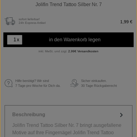
Jolifin Trend Tattoo Silber Nr. 7
sofort lieferbar!
1,99 €
24h Express Artikel
x
in den Warenkorb legen
inkl. MwSt. und zzgl.
2,99€ Versandkosten
Hilfe benötigt? Wir sind
Sicher einkaufen.
€
7 Tage pro Woche für Dich da.
30 Tage Rückgaberecht
Beschreibung
Jolifin Trend Tattoo Silber Nr. 7 bringt ausgefallene
Motive auf Ihre Fingernägel Jolifin Trend Tattoo