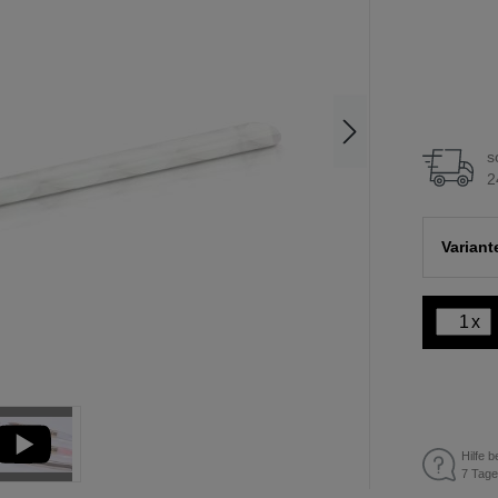
s
2
Varian
x
Hilfe b
7 Tage