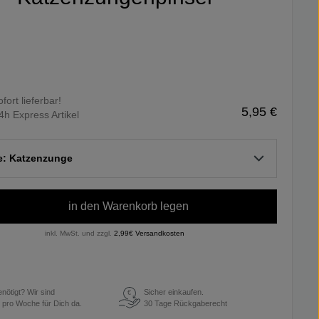
ofort lieferbar!
5,95 €
4h Express Artikel
te: Katzenzunge
in den Warenkorb legen
inkl. MwSt. und zzgl.
2,99€ Versandkosten
enötigt? Wir sind
Sicher einkaufen.
€
 pro Woche für Dich da.
30 Tage Rückgaberecht