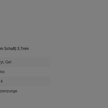
am Schaft) 3,7mm
yl, Gel
iss
 4
tzenzunge