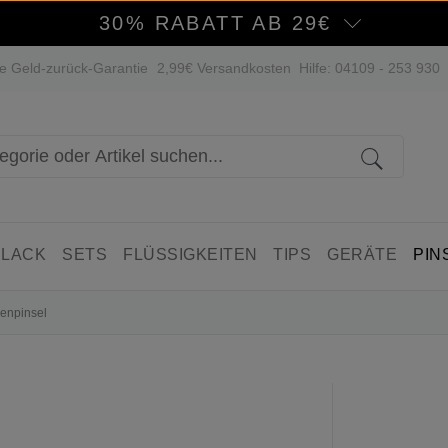
30% RABATT AB 29€
e Geld-zurück-Garantie
2,99€ Versandkosten
Hilfe: 04109 - 253 930
 LACK
SETS
FLÜSSIGKEITEN
TIPS
GERÄTE
PIN
genpinsel