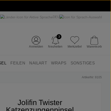
DEU
3
Anmelden
Neuheiten
Merkzettel
Warenkorb
SEL
FEILEN
NAILART
WRAPS
SONSTIGES
ArtikelNr: 9105
Jolifin Twister
Katzenzungenpinsel