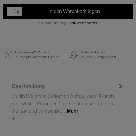
x
in den Warenkorb legen
inkl. MwSt. und zzgl.
2,99€ Versandkosten
Hilfe benötigt? Wir sind
Sicher einkaufen.
€
7 Tage pro Woche für Dich da.
30 Tage Rückgaberecht
Beschreibung
Jolifin Wellness Collection Aufbau rosé, French
soft-white - Probeset 2 mit Gel für rosé-farbigen
Aufbau und soft-weiße…
Mehr