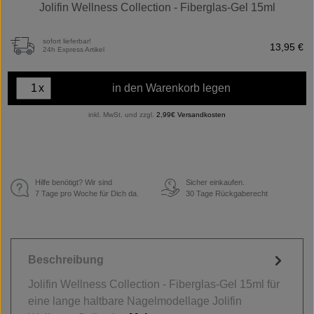
Jolifin Wellness Collection - Fiberglas-Gel 15ml
sofort lieferbar!
13,95 €
24h Express Artikel
x
in den Warenkorb legen
inkl. MwSt. und zzgl.
2,99€ Versandkosten
Hilfe benötigt? Wir sind
Sicher einkaufen.
€
7 Tage pro Woche für Dich da.
30 Tage Rückgaberecht
Beschreibung
Jolifin Wellness Collection - Fiberglas-Gel 15ml für
eine lange haltbare Nagelmodellage Jolifin