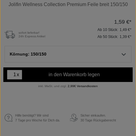
Jolifin Wellness Collection Premium Feile breit 150/150
1,59 €*
Ab
10
Stück:
1,49 €*
sofort lieferbar!
Ab
50
Stück:
1,39 €*
24h Express Artikel
Körnung: 150/150
x
in den Warenkorb legen
inkl. MwSt. und zzgl.
2,99€ Versandkosten
Hilfe benötigt? Wir sind
Sicher einkaufen.
€
7 Tage pro Woche für Dich da.
30 Tage Rückgaberecht