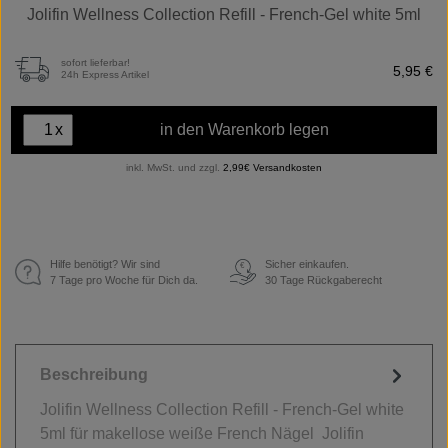
Jolifin Wellness Collection Refill - French-Gel white 5ml
sofort lieferbar!
5,95 €
24h Express Artikel
x
in den Warenkorb legen
inkl. MwSt. und zzgl.
2,99€ Versandkosten
Hilfe benötigt? Wir sind
Sicher einkaufen.
€
7 Tage pro Woche für Dich da.
30 Tage Rückgaberecht
Beschreibung
Jolifin Wellness Collection Refill - French-Gel white
5ml für makellose weiße French Nägel Jolifin