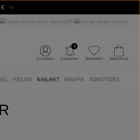
5€
DEU
3
Anmelden
Neuheiten
Merkzettel
Warenkorb
SEL
FEILEN
NAILART
WRAPS
SONSTIGES
ER