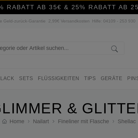
% RABATT AB 35€ & 25% RABATT AB 2
e Geld-zurück-Garantie
2,99€ Versandkosten
Hilfe: 04109 - 253 930
 LACK
SETS
FLÜSSIGKEITEN
TIPS
GERÄTE
PIN
LIMMER & GLITT
Home
Nailart
Fineliner mit Flasche
Shellac