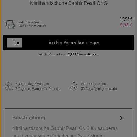
Nitrilhandschuhe Saphir Pearl Gr. S
19,95 €
sofort lieferbar!
9,95 €
24h Express Artikel
x
in den Warenkorb legen
inkl. MwSt. und zzgl.
2,99€ Versandkosten
Hilfe benötigt? Wir sind
Sicher einkaufen.
€
7 Tage pro Woche für Dich da.
30 Tage Rückgaberecht
Beschreibung
Nitrilhandschuhe Saphir Pearl Gr. S für sauberes
und hygienisches Arbeiten im Nagelstudio