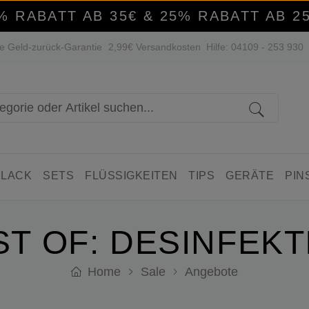
% RABATT AB 35€ & 25% RABATT AB 2
e Geld-zurück-Garantie
2,99€ Versandkosten
Hilfe: 04109 - 253 930
 LACK
SETS
FLÜSSIGKEITEN
TIPS
GERÄTE
PIN
ST OF: DESINFEKT
Home
Sale
Angebote