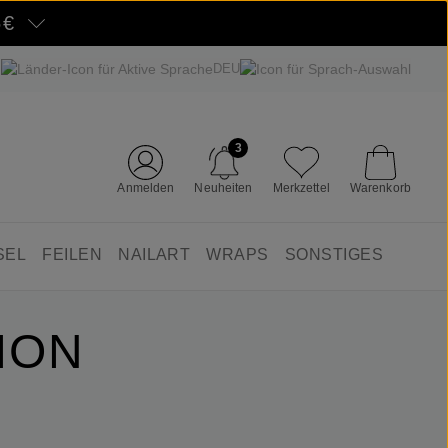
5€
DEU
3
Anmelden
Neuheiten
Merkzettel
Warenkorb
SEL
FEILEN
NAILART
WRAPS
SONSTIGES
ION