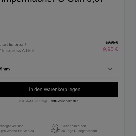
19,95 €
ofort lieferbar!
9,95 €
4h Express Artikel
 9mm
in den Warenkorb legen
inkl. MwSt. und zzgl.
2,99€ Versandkosten
enötigt? Wir sind
Sicher einkaufen.
€
 pro Woche für Dich da.
30 Tage Rückgaberecht