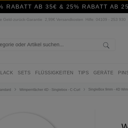
% RABATT AB 35€ & 25% RABATT AB 2
e Geld-zurück-Garantie
2,99€ Versandkosten
Hilfe: 04109 - 253 930
 LACK
SETS
FLÜSSIGKEITEN
TIPS
GERÄTE
PIN
SingleBox 9mm - 4D Wimp
tandard
Wimpernfächer 4D - Singlebox - C-Curl
W