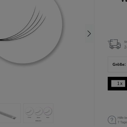
s
2
Größe:
x
Hilfe b
7 Tage