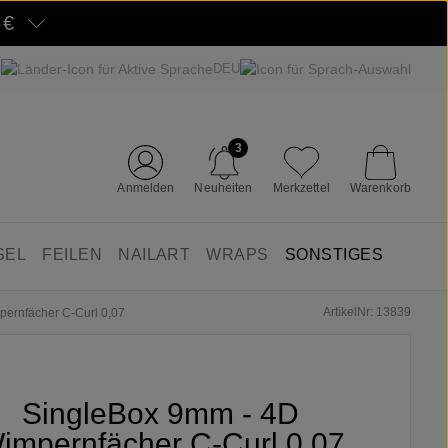
5€
DEU
3
Anmelden
Neuheiten
Merkzettel
Warenkorb
SEL
FEILEN
NAILART
WRAPS
SONSTIGES
ArtikelNr: 13839
ernfächer C-Curl 0,07
SingleBox 9mm - 4D
impernfächer C-Curl 0,07