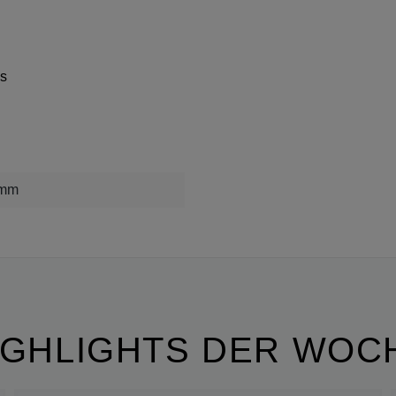
es
mm
IGHLIGHTS DER WOC