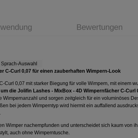
wendung
Bewertungen
r C-Curl 0,07
für einen zauberhaften Wimpern-Look
C-Curl 0,07
mit starker Biegung für volle Wimpern, mit eine
t um die
Jolifin Lashes - MixBox - 4D Wimpernfächer C-Curl 
che Wimpernanzahl und sorgen zeitgleich für ein voluminöses D
n bei jedem Wimperntyp wird hiermit ein auffallend ausdrucksta
.
ichen Wimper nachempfunden und unterscheidet sich kaum von ihr
 dabei immer top gestylt, auch ohne W