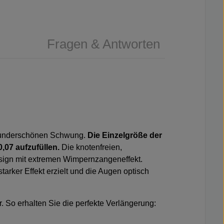
Fragen & Antworten
m wunderschönen Schwung.
Die Einzelgröße der
0,07
aufzufüllen.
Die knotenfreien,
esign mit extremen Wimpernzangeneffekt.
rker Effekt erzielt und die Augen optisch
. So erhalten Sie die perfekte Verlängerung:
imperntusche.