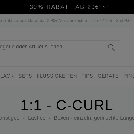
30% RABATT AB 29€
e Geld-zurück-Garantie
2,99€ Versandkosten
Hilfe: 04109 - 253 930
 LACK
SETS
FLÜSSIGKEITEN
TIPS
GERÄTE
PIN
1:1 - C-CURL
onstiges
Lashes
Boxen - einzeln, gemischte Läng