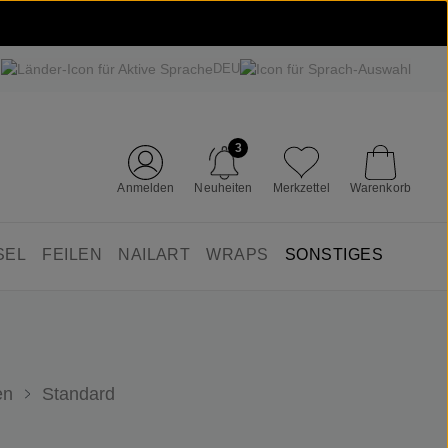
DEU
3
Anmelden
Neuheiten
Merkzettel
Warenkorb
SEL
FEILEN
NAILART
WRAPS
SONSTIGES
en
Standard