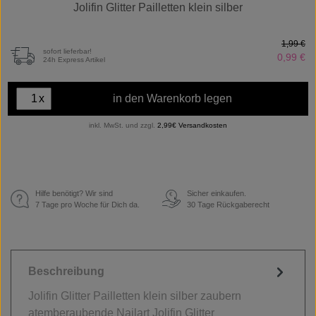
Jolifin Glitter Pailletten klein silber
1,99 €
sofort lieferbar!
0,99 €
24h Express Artikel
x
in den Warenkorb legen
inkl. MwSt. und zzgl.
2,99€ Versandkosten
Hilfe benötigt? Wir sind
Sicher einkaufen.
€
7 Tage pro Woche für Dich da.
30 Tage Rückgaberecht
Beschreibung
Jolifin Glitter Pailletten klein silber zaubern
atemberaubende Nailart Jolifin Glitter