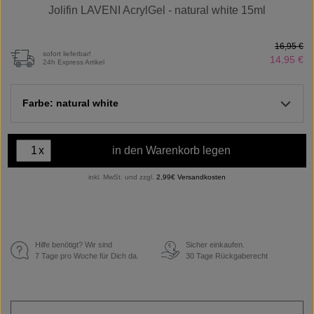
Jolifin LAVENI AcrylGel - natural white 15ml
16,95 €
sofort lieferbar!
14,95 €
24h Express Artikel
Farbe: natural white
x
in den Warenkorb legen
inkl. MwSt. und zzgl.
2,99€ Versandkosten
Hilfe benötigt? Wir sind
Sicher einkaufen.
€
7 Tage pro Woche für Dich da.
30 Tage Rückgaberecht