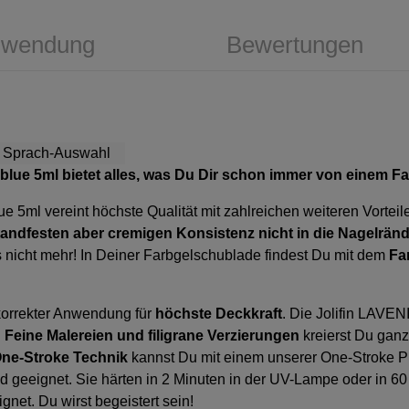
wendung
Bewertungen
-blue 5ml
bietet alles, was Du Dir schon immer von einem F
lue 5ml
vereint höchste Qualität mit zahlreichen weiteren Vorte
tandfesten aber cremigen Konsistenz nicht in die Nagelrän
s nicht mehr! In Deiner Farbgelschublade findest Du mit dem
Fa
korrekter Anwendung für
höchste Deckkraft
. Die Jolifin LAVE
.
Feine Malereien und filigrane Verzierungen
kreierst Du ganz
ne-Stroke Technik
kannst Du mit einem unserer
One-Stroke P
d geeignet. Sie härten in 2 Minuten in der UV-Lampe oder in 6
gnet. Du wirst begeistert sein!