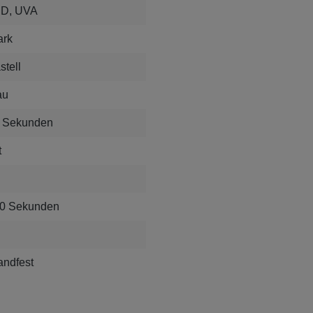
D, UVA
ark
stell
au
 Sekunden
t
0 Sekunden
andfest