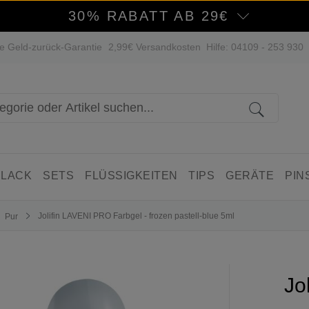
30% RABATT AB 29€
e Geld-zurück-Garantie
2,99€ Versandkosten
Hilfe: 04109 - 253 930
 LACK
SETS
FLÜSSIGKEITEN
TIPS
GERÄTE
PIN
Jolifin LAVENI PRO Farbgel - frozen pastell-blue 5ml
Pur
Jo