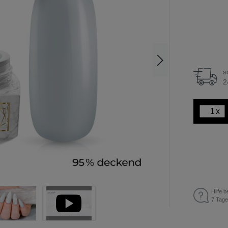
s
2
x
Hilfe b
7 Tage