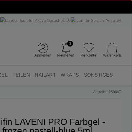
DEU
3
Anmelden
Neuheiten
Merkzettel
Warenkorb
SEL
FEILEN
NAILART
WRAPS
SONSTIGES
ArtikelNr: 25084T
lifin LAVENI PRO Farbgel -
frozen pastell-blue 5ml