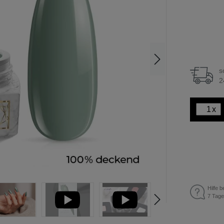
s
2
x
Hilfe b
7 Tage