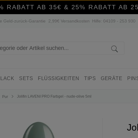
% RABATT AB 35€ & 25% RABATT AB 2
e Geld-zurück-Garantie
2,99€ Versandkosten
Hilfe: 04109 - 253 930
 LACK
SETS
FLÜSSIGKEITEN
TIPS
GERÄTE
PIN
Jolifin LAVENI PRO Farbgel - nude-olive 5ml
Pur
Jo