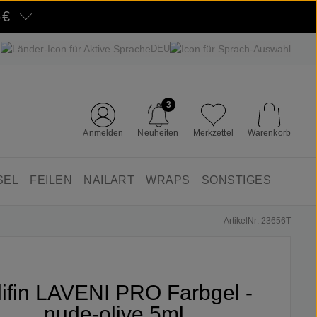
5€
DEU
3
Anmelden
Neuheiten
Merkzettel
Warenkorb
SEL
FEILEN
NAILART
WRAPS
SONSTIGES
ArtikelNr: 23656T
lifin LAVENI PRO Farbgel -
nude-olive 5ml