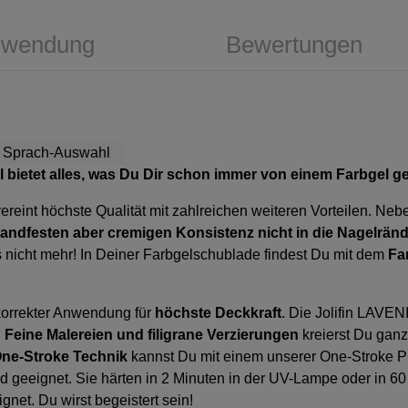
wendung
Bewertungen
l
bietet alles, was Du Dir schon immer von einem Farbgel 
ereint höchste Qualität mit zahlreichen weiteren Vorteilen. Ne
tandfesten aber cremigen Konsistenz nicht in die Nagelrän
s nicht mehr! In Deiner Farbgelschublade findest Du mit dem
Fa
korrekter Anwendung für
höchste Deckkraft
. Die Jolifin LAVE
.
Feine Malereien und filigrane Verzierungen
kreierst Du ganz
ne-Stroke Technik
kannst Du mit einem unserer
One-Stroke P
d geeignet. Sie härten in 2 Minuten in der UV-Lampe oder in 6
gnet. Du wirst begeistert sein!