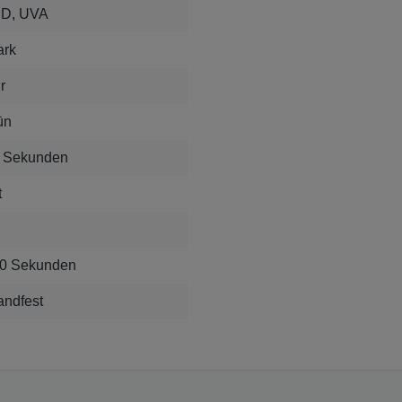
D, UVA
ark
r
ün
 Sekunden
t
0 Sekunden
andfest