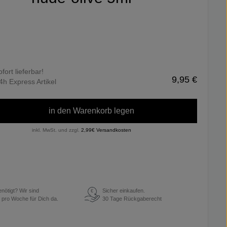
ofort lieferbar!
9,95 €
4h Express Artikel
in den Warenkorb legen
inkl. MwSt. und zzgl.
2,99€ Versandkosten
enötigt? Wir sind
Sicher einkaufen.
€
 pro Woche für Dich da.
30 Tage Rückgaberecht