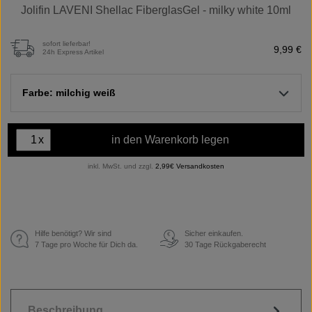
Jolifin LAVENI Shellac FiberglasGel - milky white 10ml
sofort lieferbar!
9,99 €
24h Express Artikel
Farbe: milchig weiß
x
in den Warenkorb legen
inkl. MwSt. und zzgl.
2,99€ Versandkosten
Hilfe benötigt? Wir sind
Sicher einkaufen.
€
7 Tage pro Woche für Dich da.
30 Tage Rückgaberecht
Beschreibung