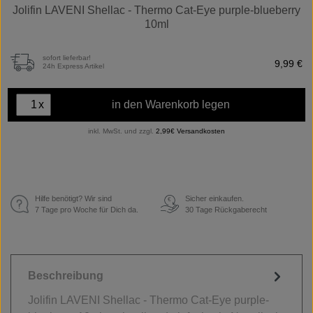
Jolifin LAVENI Shellac - Thermo Cat-Eye purple-blueberry
10ml
sofort lieferbar!
9,99 €
24h Express Artikel
x
in den Warenkorb legen
inkl. MwSt. und zzgl.
2,99€ Versandkosten
Hilfe benötigt? Wir sind
Sicher einkaufen.
€
7 Tage pro Woche für Dich da.
30 Tage Rückgaberecht
Beschreibung
Jolifin LAVENI Shellac - Thermo Cat-Eye purple-