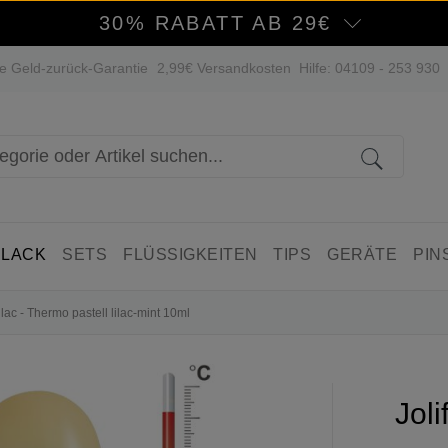
30% RABATT AB 29€
e Geld-zurück-Garantie
2,99€ Versandkosten
Hilfe: 04109 - 253 930
 LACK
SETS
FLÜSSIGKEITEN
TIPS
GERÄTE
PIN
lac - Thermo pastell lilac-mint 10ml
Jol