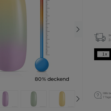
s
2
x
Hilfe b
7 Tage