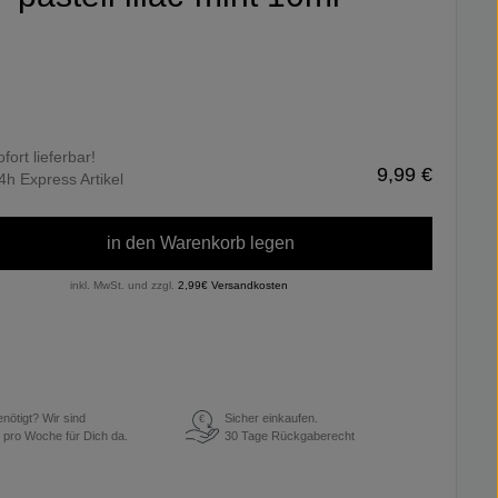
ofort lieferbar!
9,99 €
4h Express Artikel
in den Warenkorb legen
inkl. MwSt. und zzgl.
2,99€ Versandkosten
enötigt? Wir sind
Sicher einkaufen.
€
 pro Woche für Dich da.
30 Tage Rückgaberecht