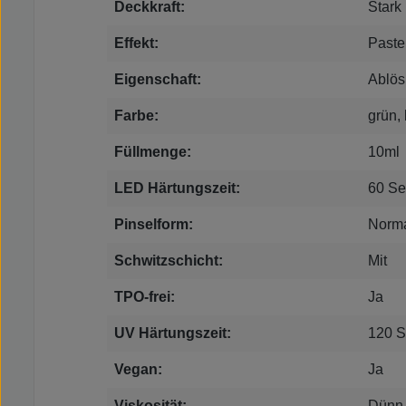
Deckkraft:
Stark
Effekt:
Paste
Eigenschaft:
Ablös
Farbe:
grün, 
Füllmenge:
10ml
LED Härtungszeit:
60 S
Pinselform:
Norm
Schwitzschicht:
Mit
TPO-frei:
Ja
UV Härtungszeit:
120 
Vegan:
Ja
Viskosität:
Dünn-