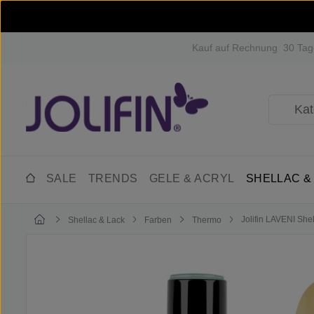
m Hauptinhalt springen
Zur Suche springen
Zur Hauptnavigation springen
Kauf auf Rechnung
30 Tag
SALE
TRENDS
GELE & ACRYL
SHELLAC &
Jolifin LAVENI Shel
Shellac & Lack
Farben
Thermo
Bildergalerie überspringen