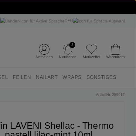
DEU
3
Anmelden
Neuheiten
Merkzettel
Warenkorb
SEL
FEILEN
NAILART
WRAPS
SONSTIGES
ArtikelNr: 25991T
ifin LAVENI Shellac - Thermo
pastell lilac-mint 10ml