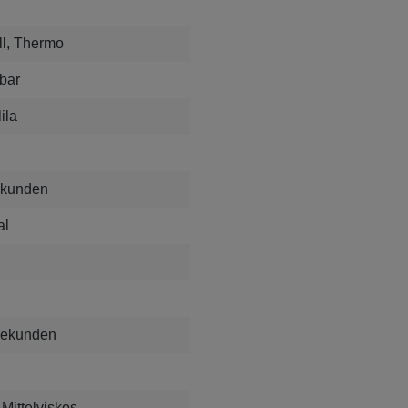
ll, Thermo
bar
lila
ekunden
al
Sekunden
Mittelviskos