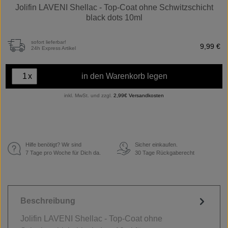
Jolifin LAVENI Shellac - Top-Coat ohne Schwitzschicht
black dots 10ml
sofort lieferbar!
9,99 €
24h Express Artikel
x
in den Warenkorb legen
inkl. MwSt. und zzgl.
2,99€ Versandkosten
Hilfe benötigt? Wir sind
Sicher einkaufen.
€
7 Tage pro Woche für Dich da.
30 Tage Rückgaberecht
Beschreibung
Jolifin LAVENI Shellac - Top-Coat ohne