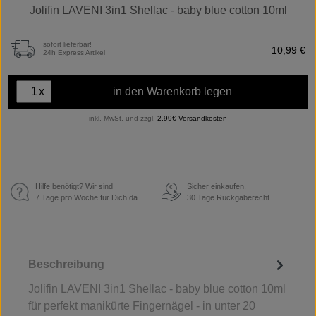
Jolifin LAVENI 3in1 Shellac - baby blue cotton 10ml
sofort lieferbar!
10,99 €
24h Express Artikel
x
in den Warenkorb legen
inkl. MwSt. und zzgl.
2,99€ Versandkosten
Hilfe benötigt? Wir sind
Sicher einkaufen.
€
7 Tage pro Woche für Dich da.
30 Tage Rückgaberecht
Beschreibung
Jolifin LAVENI 3in1 Shellac - baby blue cotton 10ml
für perfekt manikürte Fingernägel - in unter 20