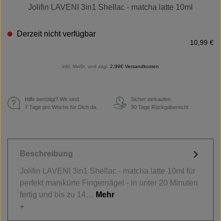
Jolifin LAVENI 3in1 Shellac - matcha latte 10ml
Derzeit nicht verfügbar
10,99 €
inkl. MwSt. und zzgl.
2,99€ Versandkosten
Hilfe benötigt? Wir sind
Sicher einkaufen.
€
7 Tage pro Woche für Dich da.
30 Tage Rückgaberecht
Beschreibung
Jolifin LAVENI 3in1 Shellac - matcha latte 10ml für
perfekt manikürte Fingernägel - in unter 20 Minuten
fertig und bis zu 14…
Mehr