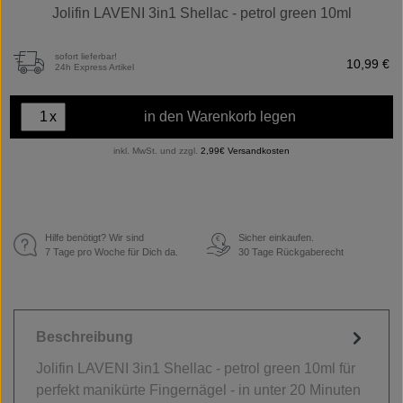
Jolifin LAVENI 3in1 Shellac - petrol green 10ml
sofort lieferbar!
10,99 €
24h Express Artikel
x
in den Warenkorb legen
inkl. MwSt. und zzgl.
2,99€ Versandkosten
Hilfe benötigt? Wir sind
Sicher einkaufen.
€
7 Tage pro Woche für Dich da.
30 Tage Rückgaberecht
Beschreibung
Jolifin LAVENI 3in1 Shellac - petrol green 10ml für
perfekt manikürte Fingernägel - in unter 20 Minuten