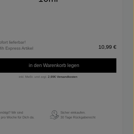
ofort lieferbar!
10,99 €
4h Express Artikel
in den Warenkorb legen
inkl. MwSt. und zzgl.
2,99€ Versandkosten
enötigt? Wir sind
Sicher einkaufen.
€
 pro Woche für Dich da.
30 Tage Rückgaberecht