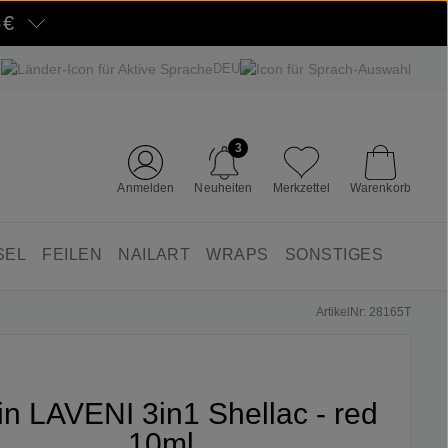
5€
DEU
3
Anmelden
Neuheiten
Merkzettel
Warenkorb
SEL
FEILEN
NAILART
WRAPS
SONSTIGES
ArtikelNr: 28165T
fin LAVENI 3in1 Shellac - red
10ml