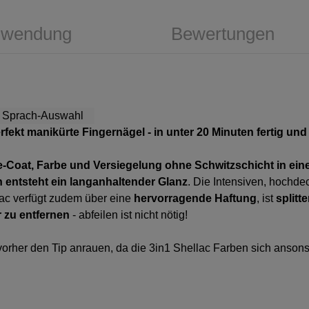
wendung
Bewertungen
erfekt manikürte Fingernägel - in unter 20 Minuten fertig und
-Coat, Farbe und Versiegelung ohne Schwitzschicht in ei
 entsteht ein langanhaltender Glanz
. Die Intensiven, hochd
llac verfügt zudem über eine
hervorragende Haftung
, ist
splitte
r zu entfernen
- abfeilen ist nicht nötig!
te vorher den Tip anrauen, da die 3in1 Shellac Farben sich an