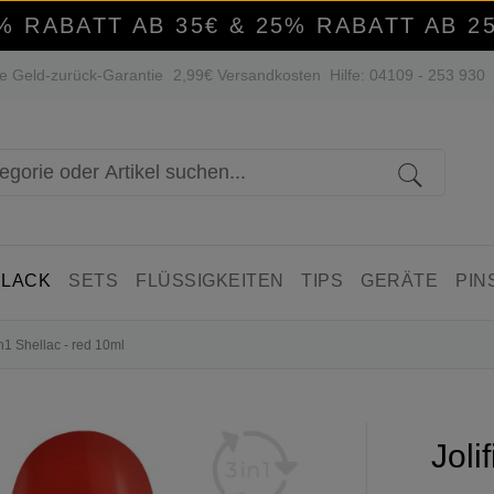
% RABATT AB 35€ & 25% RABATT AB 2
e Geld-zurück-Garantie
2,99€ Versandkosten
Hilfe: 04109 - 253 930
 LACK
SETS
FLÜSSIGKEITEN
TIPS
GERÄTE
PIN
n1 Shellac - red 10ml
Joli