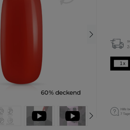
s
2
x
Hilfe b
7 Tage