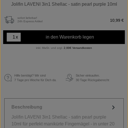
Jolifin LAVENI 3in1 Shellac - satin pearl purple 10ml
sofort lieferbar!
10,99 €
24h Express Artikel
x
in den Warenkorb legen
inkl. MwSt. und zzgl.
2,99€ Versandkosten
Hilfe benötigt? Wir sind
Sicher einkaufen.
€
7 Tage pro Woche für Dich da.
30 Tage Rückgaberecht
Beschreibung
Jolifin LAVENI 3in1 Shellac - satin pearl purple
10ml für perfekt manikürte Fingernägel - in unter 20