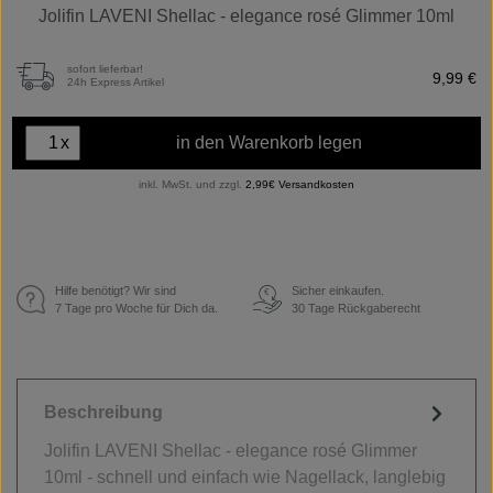
Jolifin LAVENI Shellac - elegance rosé Glimmer 10ml
sofort lieferbar!
9,99 €
24h Express Artikel
x
in den Warenkorb legen
inkl. MwSt. und zzgl.
2,99€ Versandkosten
Hilfe benötigt? Wir sind
Sicher einkaufen.
€
7 Tage pro Woche für Dich da.
30 Tage Rückgaberecht
Beschreibung
Jolifin LAVENI Shellac - elegance rosé Glimmer
10ml - schnell und einfach wie Nagellack, langlebig