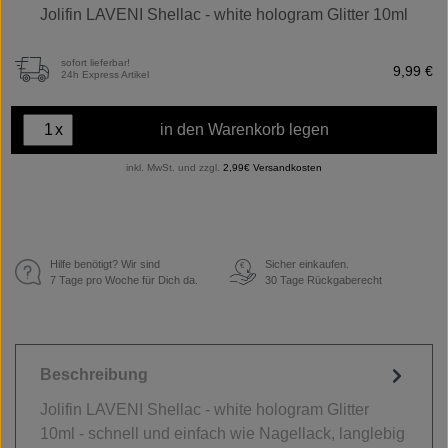
Jolifin LAVENI Shellac - white hologram Glitter 10ml
sofort lieferbar!
9,99 €
24h Express Artikel
x
in den Warenkorb legen
inkl. MwSt. und zzgl.
2,99€ Versandkosten
Hilfe benötigt? Wir sind
Sicher einkaufen.
€
7 Tage pro Woche für Dich da.
30 Tage Rückgaberecht
Beschreibung
Jolifin LAVENI Shellac - white hologram Glitter
10ml - schnell und einfach wie Nagellack, langlebig