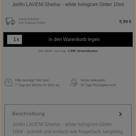
Jolifin LAVENI Shellac - white hologram Glitter 10ml
sofort lieferbar!
9,99 €
24h Express Artikel
x
in den Warenkorb legen
inkl. MwSt. und zzgl.
2,99€ Versandkosten
Hilfe benötigt? Wir sind
Sicher einkaufen.
€
7 Tage pro Woche für Dich da.
30 Tage Rückgaberecht
Beschreibung
Jolifin LAVENI Shellac - white hologram Glitter
10ml - schnell und einfach wie Nagellack, langlebig